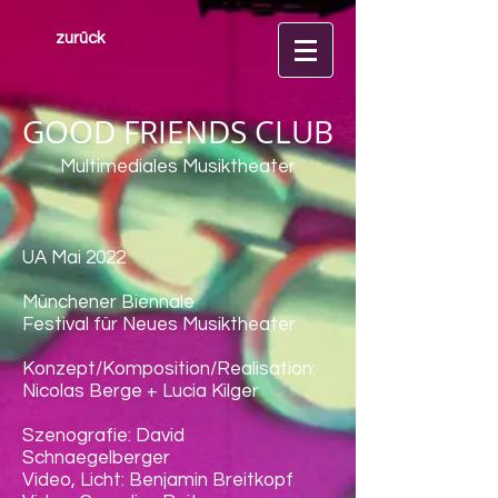
zurück
GOOD FRIENDS CLUB
Multimediales Musiktheater
UA Mai 2022
Münchener Biennale
Festival für Neues Musiktheater
Konzept/Komposition/Realisation:
Nicolas Berge + Lucia Kilger
Szenografie: David
Schnaegelberger
Video, Licht: Benjamin Breitkopf