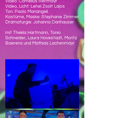
Video: Cornelius Reitmayr
Video, Licht: Lehel Zsolt Lajos
Ton: Paolo Mariangeli
Kostüme, Maske: Stephanie Zimmer
Dramaturgie: Johanna Danhauser
mit Thekla Hartmann, Tonio
Schneider, Laura Hovestadt, Moritz
Baerens und Mathias Lachenmayr