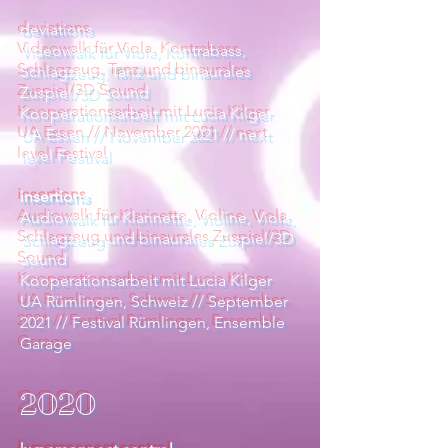
deviations
Videowalk für Viola, Kontrabass,
Schlagzeug, Tanz und binaurales
Zuspiel/3D Sound
Kooperationsarbeit mit Lucia Kilger
UA Essen // November 2021 // next
level Festival
insertions
Audiowalk für Klarinette, Violine, Viola,
Schlagzeug und binaurales Zuspiel/3D
Sound
Kooperationsarbeit mit Lucia Kilger
UA Rümlingen, Schweiz // September
2021 // Festival Rümlingen, Ensemble
Garage
2020