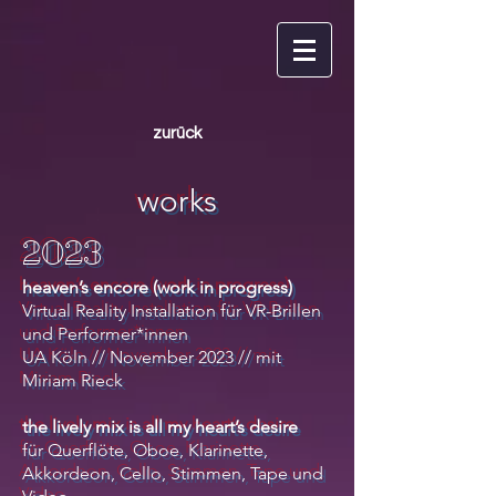
zurück
works
2023
heaven’s encore (work in progress)
Virtual Reality Installation für VR-Bril
len
und Performer*innen
UA Köln // November 2023 // mit
Miriam Rieck
the lively mix is all my heart’s desire
für Querflöte, Oboe, Klarinette,
Akkordeon, Cello, Stimmen, Tape und