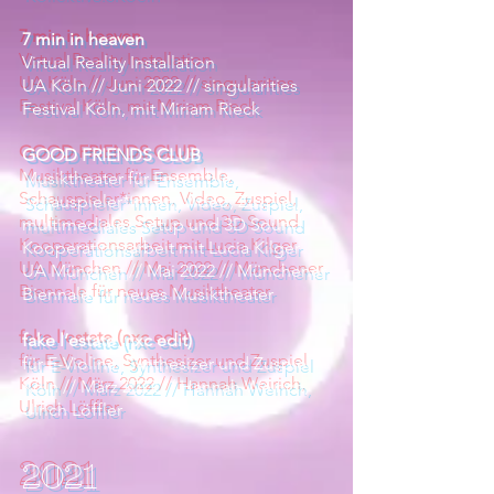
7 min in heaven
Virtual Reality Installation
UA Köln // Juni 2022 // singularities
Festival Köln, mit Miriam Rieck
GOOD FRIENDS CLUB
Musiktheater für Ensemble,
Schauspieler*innen, Video, Zuspiel,
multimediales Setup und 3D Sound
Kooperationsarbeit mit Lucia Kilger
UA München // Mai 2022 // Münchener
Biennale für neues Musiktheater
fake l’estate (nxc edit)
für E-Violine, Synthesizer und Zuspiel
Köln // März 2022 // Hannah Weirich,
Ulrich Löffler
2021